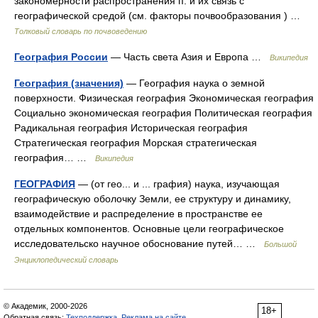
закономерности распространения п. и их связь с
географической средой (см. факторы почвообразования ) …
Толковый словарь по почвоведению
География России
— Часть света Азия и Европа …
Википедия
География (значения)
— География наука о земной
поверхности. Физическая география Экономическая география
Социально экономическая география Политическая география
Радикальная география Историческая география
Стратегическая география Морская стратегическая
география… …
Википедия
ГЕОГРАФИЯ
— (от гео... и ... графия) наука, изучающая
географическую оболочку Земли, ее структуру и динамику,
взаимодействие и распределение в пространстве ее
отдельных компонентов. Основные цели географическое
исследовательско научное обоснование путей… …
Большой
Энциклопедический словарь
© Академик, 2000-2026
18+
Обратная связь:
Техподдержка
,
Реклама на сайте